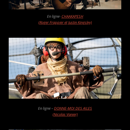
En ligne-
CHAAKAPESH
(Roger Frappier et Justin Kingsley)
En ligne –
DONNE-MOI DES AILES
(Nicolas Vanier)