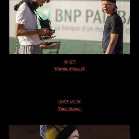
5e SET
(Quentin Reynaud)
BOÎTE NOIRE
(Yann Gozlan)