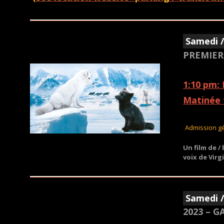
Samedi /
PREMIER
1:10 pm:
Matinée 
Admission g
Un film de /
voix de Virg
Samedi /
2023
– G