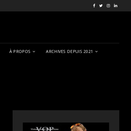
Facebook
X
Instagram
LinkedI
RVCQF
(RVCQF_FilmFest
rendezvousf
VOP
À PROPOS
ARCHIVES DEPUIS 2021