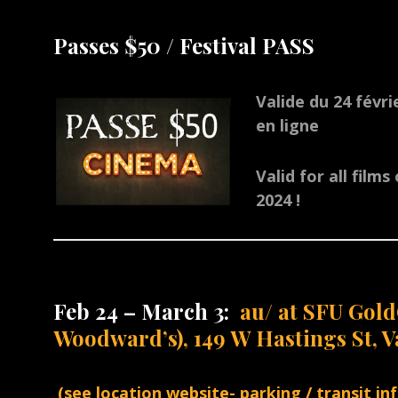
Passes $50 / Festival PASS
Valide du 24 févrie
en ligne
Valid for all film
2024 !
Feb 24 – March 3:
au/ at SFU Gold
Woodward’s), 149 W Hastings St, 
(see location website- parking / transit inf