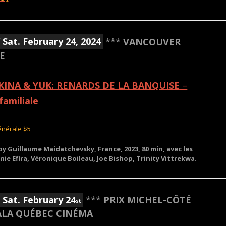
 Sat. February 24, 2024
***
VANCOUVER
E
KINA & YUK: RENARDS DE LA BANQUISE
–
familiale
énérale $5
 by Guillaume Maidatchevsky, France, 2023, 80 min, avec les
inie Efira, Véronique Boileau, Joe Bishop, Trinity Vittrekwa.
 Sat. February 24
***
PRIX MICHEL-CÔTÉ
st
ALA QUÉBEC CINÉMA