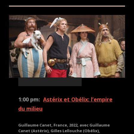
Mercredi / Wed. Feb 22
1:00 pm:
Astérix et Obélix: l’empire
du milieu
Guillaume Canet, France, 2022, avec Guillaume
Canet (Astérix), Gilles Lellouche (Obélix),