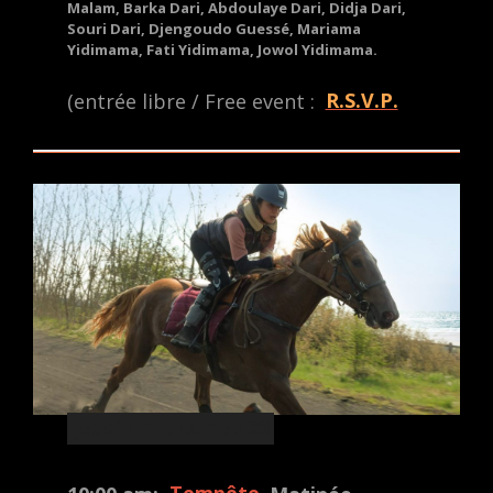
Malam, Barka Dari, Abdoulaye Dari, Didja Dari,
Souri Dari, Djengoudo Guessé, Mariama
Yidimama, Fati Yidimama, Jowol Yidimama.
(entrée libre / Free event :
R.S.V.P.
Jeudi / Thurs. Feb 23