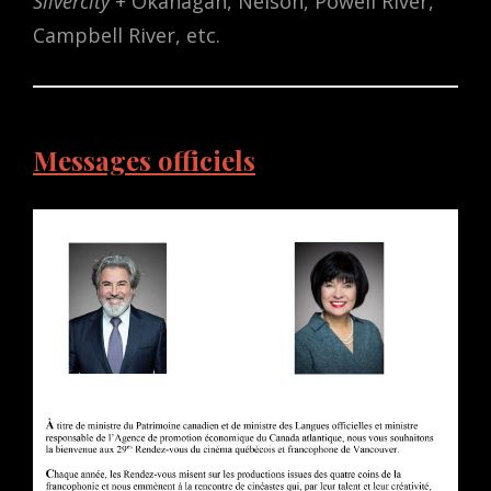
Silvercity
+ Okanagan, Nelson, Powell River,
Campbell River, etc.
Messages officiels