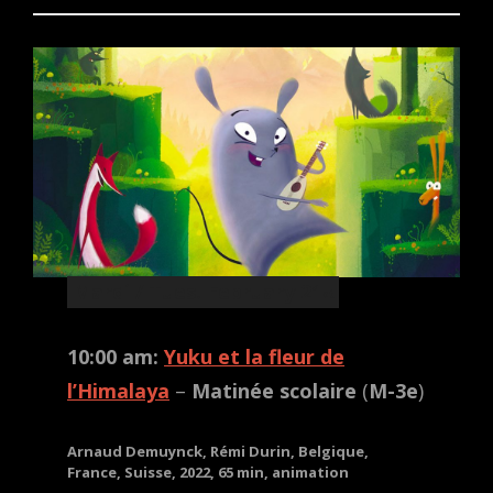
Mardi / Tues. February 21
st
10:00 am:
Yuku et la fleur de
l’Himalaya
–
Matinée scolaire
(
M-3e
)
Arnaud Demuynck, Rémi Durin, Belgique,
France, Suisse, 2022, 65 min, animation