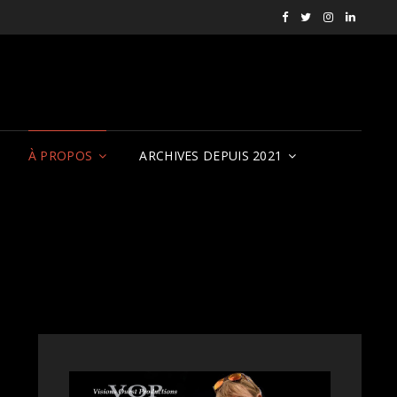
Facebook
X
Instagram
LinkedI
RVCQF
(RVCQF_FilmFest
rendezvousf
VOP
À PROPOS
ARCHIVES DEPUIS 2021