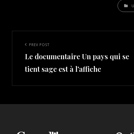
CATEGOR
Post
navigation
Previous
PREV POST
Le documentaire Un pays qui se
Post
tient sage est à l’affiche