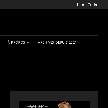
Facebook
X
Instagram
LinkedI
RVCQF
(RVCQF_FilmFest
rendezvousf
VOP
À PROPOS
ARCHIVES DEPUIS 2021