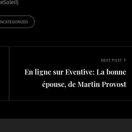
eSoleil)
IES
UNCATEGORIZED
Next
NEXT POST
En ligne sur Eventive: La bonne
Post
épouse, de Martin Provost