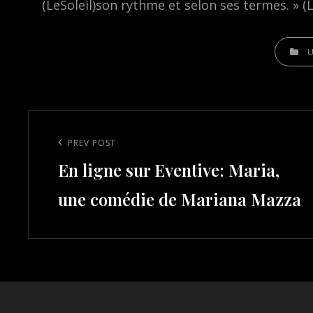
(LeSoleil)son rythme et selon ses termes. » (L
CATEGOR
Post
navigation
Previous
PREV POST
En ligne sur Eventive: Maria,
Post
une comédie de Mariana Mazza