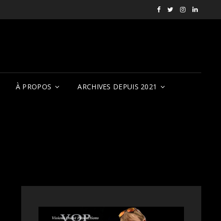
Facebook
X
Instagram
LinkedI
RVCQF
(RVCQF_FilmFest
rendezvousf
VOP
À PROPOS
ARCHIVES DEPUIS 2021