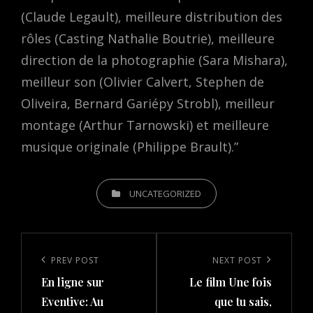
(Claude Legault), meilleure distribution des
rôles (Casting Nathalie Boutrie), meilleure
direction de la photographie (Sara Mishara),
meilleur son (Olivier Calvert, Stephen de
Oliveira, Bernard Gariépy Strobl), meilleur
montage (Arthur Tarnowski) et meilleure
musique originale (Philippe Brault).”
CATEGORIES
UNCATEGORIZED
Post
navigation
Previous
PREV POST
Next
NEXT POST
En ligne sur
Le film Une fois
Post
Post
Eventive: Au
que tu sais,