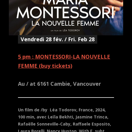
Vendredi 28 fév. / Fri. Feb 28
5 pm : MONTESSORI-LA NOUVELLE
FEMME (buy tickets)
Au / at 6161 Cambie, Vancouver
Un film de /by Léa Todorov, France, 2024,
100 min, avec Leïla Bekhti, Jasmine Trinca,
Rafaëlle Sonneville-Caby, Raffaele Esposito,
Laura Borelli, Nancy Huston.
With E. subt.