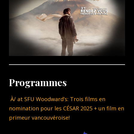
Programmes
À/ at SFU Woodward’s: Trois films en
nomination pour les CÉSAR 2025 + un film en
primeur vancouvéroise!