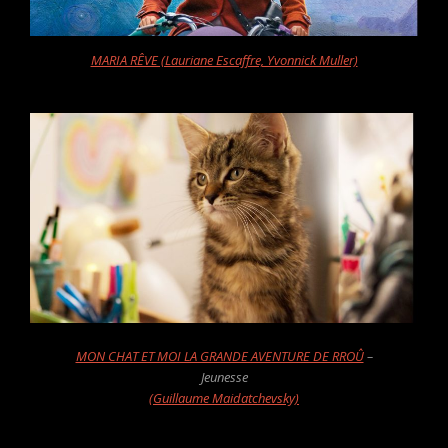
MARIA RÊVE (Lauriane Escaffre, Yvonnick Muller)
MON CHAT ET MOI LA GRANDE AVENTURE DE RROÛ
–
Jeunesse
(Guillaume Maidatchevsky)