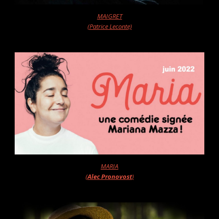
MAIGRET
(Patrice Leconte)
MARIA
(
Alec Pronovost
)