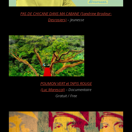
PAS DE CHICANE DANS MA CABANE (Sandrine Brodeur-
Desrosiers)
– Jeunesse
POUMON VERT et TAPIS ROUGE
(Luc Marescot)
– Documentaire
Gratuit / Free