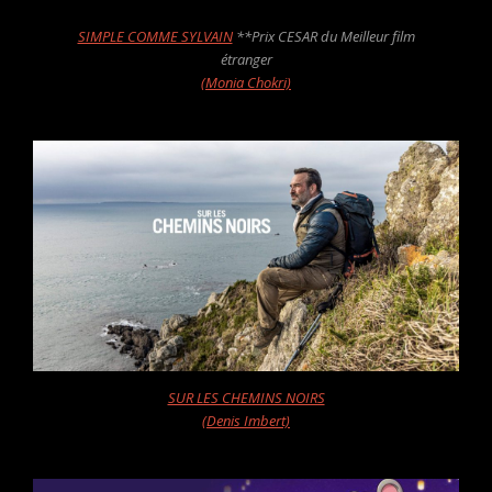
SIMPLE COMME SYLVAIN
**Prix CESAR du Meilleur film
étranger
(Monia Chokri)
SUR LES CHEMINS NOIRS
(Denis Imbert)