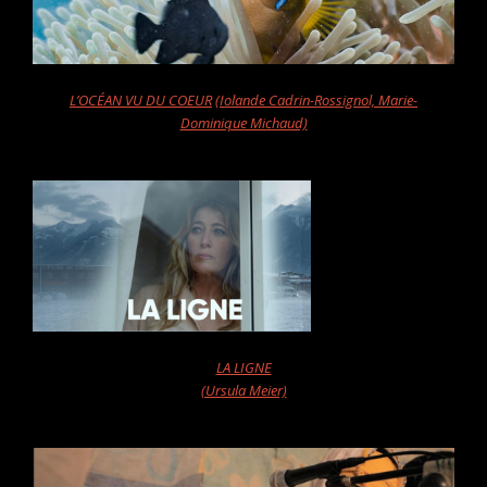
L’OCÉAN VU DU COEUR
(Iolande Cadrin-Rossignol, Marie-
Dominique Michaud)
LA LIGNE
(Ursula Meier)