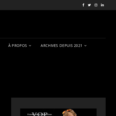
Facebook
X
Instagram
LinkedI
RVCQF
(RVCQF_FilmFest
rendezvousf
VOP
À PROPOS
ARCHIVES DEPUIS 2021