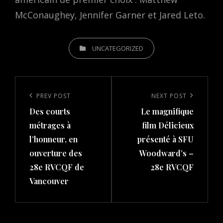
McConaughey, Jennifer Garner et Jared Leto.
CATEGORIES
UNCATEGORIZED
Post
navigation
Previous
PREV POST
Next
NEXT POST
Des courts
Le magnifique
Post
Post
métrages à
film Délicieux
l’honneur, en
présenté à SFU
ouverture des
Woodward’s –
28e RVCQF de
28e RVCQF
Vancouver