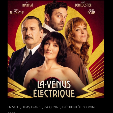
BELGE
DE
ANTONY
CORDIER
PRÉSENTÉE
À
VANCOUVER
LE
3
SEPTEMBRE
CAT
,
,
,
,
EN SALLE
FILMS
FRANCE
RVCQF2026
TRÈS BIENTÔT / COMING