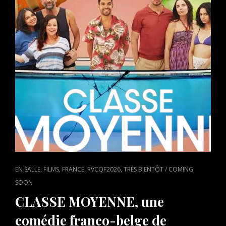
CAT
,
,
,
,
EN SALLE
FILMS
FRANCE
RVCQF2026
TRÈS BIENTÔT / COMING
LINKS
SOON
CLASSE MOYENNE, une
comédie franco-belge de