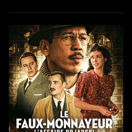
VÉNUS
ÉLECTRIQUE
DE
PIERRE
SALVADORI
PRÉSENTÉ
À
VANCOUVER
LE
2
SEPTEMBRE