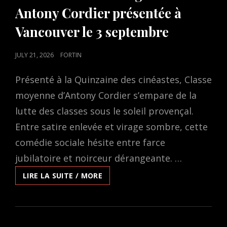
Antony Cordier présentée à
Vancouver le 3 septembre
POSTED
JULY 21, 2026
FORTIN
ON
Présenté à la Quinzaine des cinéastes, Classe
moyenne d’Antony Cordier s’empare de la
lutte des classes sous le soleil provençal.
Entre satire enlevée et virage sombre, cette
comédie sociale hésite entre farce
jubilatoire et noirceur dérangeante. …
CLASSE
LIRE LA SUITE / MORE
MOYENNE,
UNE
COMÉDIE
FRANCO-