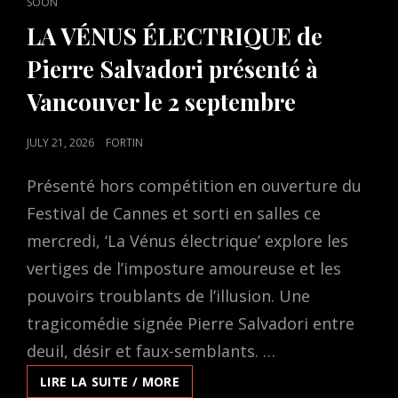
LINKS
SOON
LA VÉNUS ÉLECTRIQUE de
Pierre Salvadori présenté à
Vancouver le 2 septembre
POSTED
JULY 21, 2026
FORTIN
ON
Présenté hors compétition en ouverture du
Festival de Cannes et sorti en salles ce
mercredi, ‘La Vénus électrique’ explore les
vertiges de l’imposture amoureuse et les
pouvoirs troublants de l’illusion. Une
tragicomédie signée Pierre Salvadori entre
deuil, désir et faux-semblants. …
LA
LIRE LA SUITE / MORE