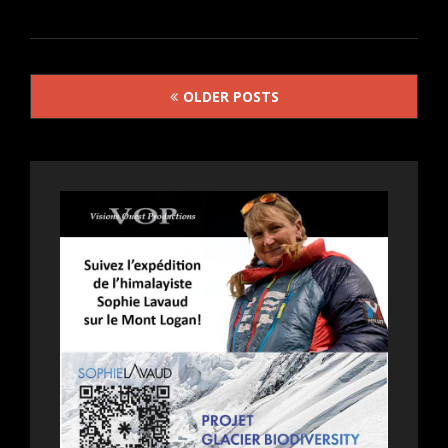
MONNAYEUR:
L’AFFAIRE
BOJARSKI
Posts
DE
OLDER POSTS
JEAN-
navigation
PAUL
SALOMÉ
PRÉSENTÉ
À
VANCOUVER
LE
26
AOÛT