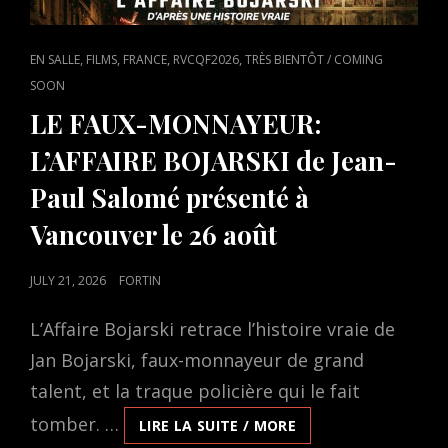
CAT
,
,
,
,
EN SALLE
FILMS
FRANCE
RVCQF2026
TRÈS BIENTÔT / COMING
LINKS
SOON
LE FAUX-MONNAYEUR:
L’AFFAIRE BOJARSKI de Jean-
Paul Salomé présenté à
Vancouver le 26 août
POSTED
JULY 21, 2026
FORTIN
ON
L’Affaire Bojarski retrace l’histoire vraie de
Jan Bojarski, faux-monnayeur de grand
talent, et la traque policière qui le fait
tomber. …
LE
LIRE LA SUITE / MORE
FAUX-