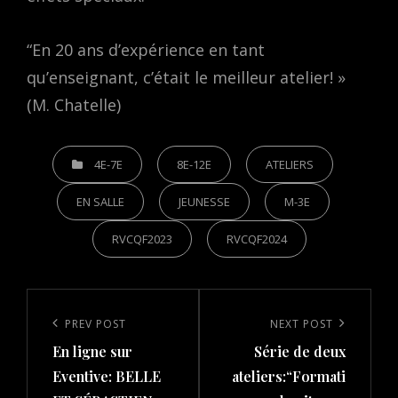
“En 20 ans d’expérience en tant
qu’enseignant, c’était le meilleur atelier! »
(M. Chatelle)
CATEGORIES
4E-7E
8E-12E
ATELIERS
EN SALLE
JEUNESSE
M-3E
RVCQF2023
RVCQF2024
Post
navigation
Previous
PREV POST
Next
NEXT POST
En ligne sur
Série de deux
Post
Post
Eventive: BELLE
ateliers:“Formati