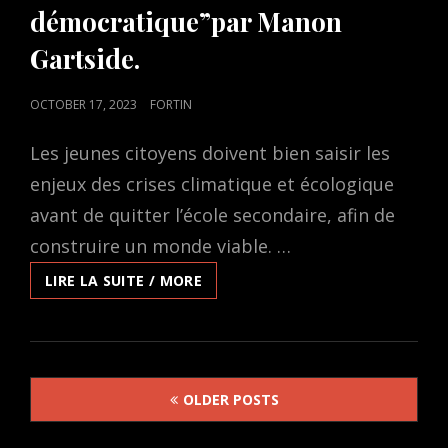
démocratique”par Manon
Gartside.
POSTED
OCTOBER 17, 2023
FORTIN
ON
Les jeunes citoyens doivent bien saisir les
enjeux des crises climatique et écologique
avant de quitter l’école secondaire, afin de
construire un monde viable. …
SÉRIE
LIRE LA SUITE / MORE
DE
DEUX
ATELIERS:“FORMATION
DU
Posts
CITOYEN
OLDER POSTS
ÉCOLOGIQUE
navigation
ET
DÉMOCRATIQUE”PAR