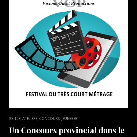
ET
AU
FESTIVAL
DU
BOIS,
AVEC
SON
ROMAN
LES
RAFALES
DU
CARÊME
CAT
,
,
,
8E-12E
ATELIERS
CONCOURS
JEUNESSE
LINKS
Un Concours provincial dans le