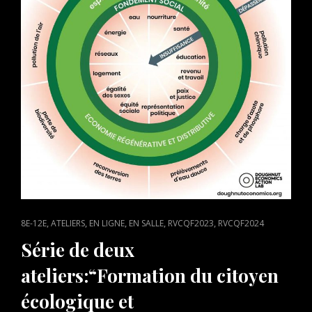
COURT
MÉTRAGE!
CAT
,
,
,
,
,
8E-12E
ATELIERS
EN LIGNE
EN SALLE
RVCQF2023
RVCQF2024
LINKS
Série de deux
ateliers:“Formation du citoyen
écologique et