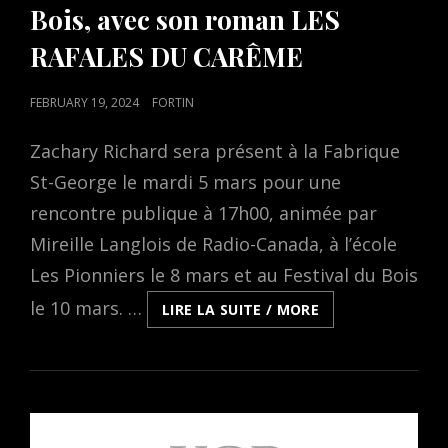
Bois, avec son roman LES
RAFALES DU CARÊME
POSTED
FEBRUARY 19, 2024
FORTIN
ON
Zachary Richard sera présent à la Fabrique
St-George le mardi 5 mars pour une
rencontre publique à 17h00, animée par
Mireille Langlois de Radio-Canada, à l’école
Les Pionniers le 8 mars et au Festival du Bois
le 10 mars. …
ZACHARY
LIRE LA SUITE / MORE
RICHARD
À
LA
FABRIQUE
ST-
GEORGE