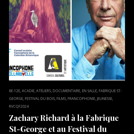
CAT
,
,
,
,
,
8E-12E
ACADIE
ATELIERS
DOCUMENTAIRE
EN SALLE
FABRIQUE ST-
LINKS
,
,
,
,
,
GEORGE
FESTIVAL DU BOIS
FILMS
FRANCOPHONIE
JEUNESSE
RVCQF2024
Zachary Richard à la Fabrique
St-George et au Festival du