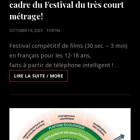
cadre du Festival du très court
métrage!
POSTED
OCTOBER 19, 2023
FORTIN
ON
Festival compétitif de films (30 sec. – 3 min)
en français pour les 12-18 ans,
faits à partir de téléphone intelligent ! …
UN
LIRE LA SUITE / MORE
CONCOURS
PROVINCIAL
DANS
LE
CADRE
DU
FESTIVAL
DU
TRÈS