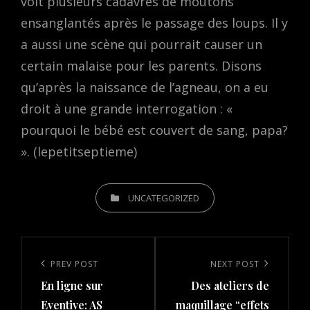
voit plusieurs cadavres de moutons
ensanglantés après le passage des loups. Il y
a aussi une scène qui pourrait causer un
certain malaise pour les parents. Disons
qu’après la naissance de l’agneau, on a eu
droit à une grande interrogation : «
pourquoi le bébé est couvert de sang, papa?
». (lepetitseptieme)
CATEGORIES
UNCATEGORIZED
Post
navigation
Previous
PREV POST
Next
NEXT POST
En ligne sur
Des ateliers de
Post
Post
Eventive: AS
maquillage “effets