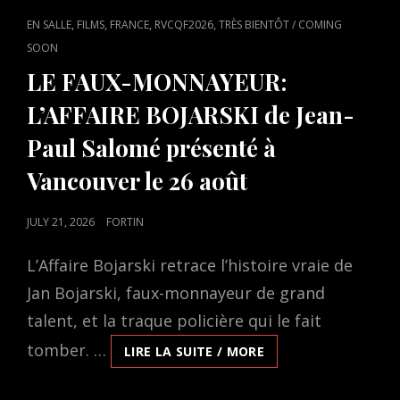
CAT
,
,
,
,
EN SALLE
FILMS
FRANCE
RVCQF2026
TRÈS BIENTÔT / COMING
LINKS
SOON
LE FAUX-MONNAYEUR:
L’AFFAIRE BOJARSKI de Jean-
Paul Salomé présenté à
Vancouver le 26 août
POSTED
JULY 21, 2026
FORTIN
ON
L’Affaire Bojarski retrace l’histoire vraie de
Jan Bojarski, faux-monnayeur de grand
talent, et la traque policière qui le fait
tomber. …
LE
LIRE LA SUITE / MORE
FAUX-
MONNAYEUR: