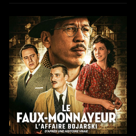
DE
PIERRE
SALVADORI
PRÉSENTÉ
À
VANCOUVER
LE
2
SEPTEMBRE