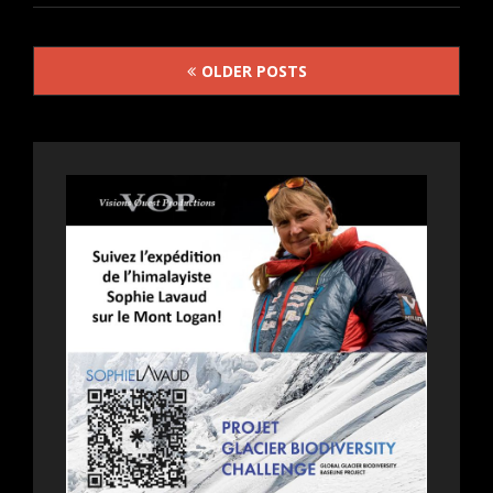
L’AFFAIRE
BOJARSKI
Posts
DE
OLDER POSTS
JEAN-
navigation
PAUL
SALOMÉ
PRÉSENTÉ
À
VANCOUVER
LE
26
AOÛT