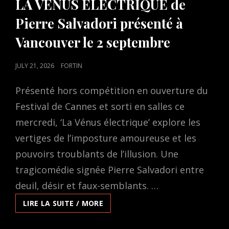
LA VÉNUS ÉLECTRIQUE de
Pierre Salvadori présenté à
Vancouver le 2 septembre
POSTED
JULY 21, 2026
FORTIN
ON
Présenté hors compétition en ouverture du
Festival de Cannes et sorti en salles ce
mercredi, ‘La Vénus électrique’ explore les
vertiges de l’imposture amoureuse et les
pouvoirs troublants de l’illusion. Une
tragicomédie signée Pierre Salvadori entre
deuil, désir et faux-semblants. …
LA
LIRE LA SUITE / MORE
VÉNUS
ÉLECTRIQUE