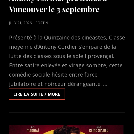
Vancouver le 3 septembre
POSTED
JULY 21, 2026
FORTIN
ON
Présenté à la Quinzaine des cinéastes, Classe
moyenne d’Antony Cordier s’empare de la
lutte des classes sous le soleil provençal.
Entre satire enlevée et virage sombre, cette
comédie sociale hésite entre farce
jubilatoire et noirceur dérangeante. …
CLASSE
LIRE LA SUITE / MORE
MOYENNE,
UNE
COMÉDIE
FRANCO-
BELGE
DE