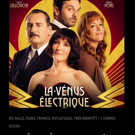
ANTONY
CORDIER
PRÉSENTÉE
À
VANCOUVER
LE
3
SEPTEMBRE
CAT
,
,
,
,
EN SALLE
FILMS
FRANCE
RVCQF2026
TRÈS BIENTÔT / COMING
LINKS
SOON