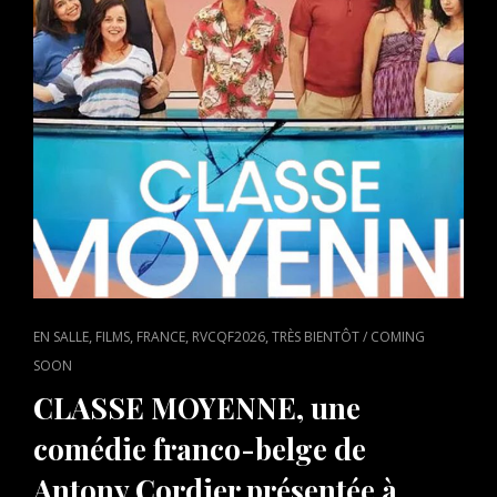
CAT
,
,
,
,
EN SALLE
FILMS
FRANCE
RVCQF2026
TRÈS BIENTÔT / COMING
LINKS
SOON
CLASSE MOYENNE, une
comédie franco-belge de
Antony Cordier présentée à