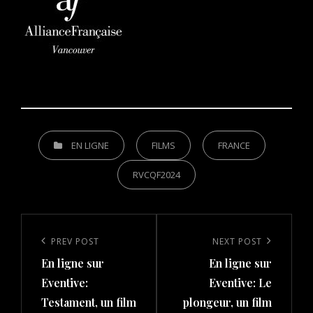
CATEGORIES
EN LIGNE
FILMS
FRANCE
RVCQF2024
Post
navigation
Previous
PREV POST
Next
NEXT POST
En ligne sur
En ligne sur
Post
Post
Eventive:
Eventive: Le
Testament, un film
plongeur, un film