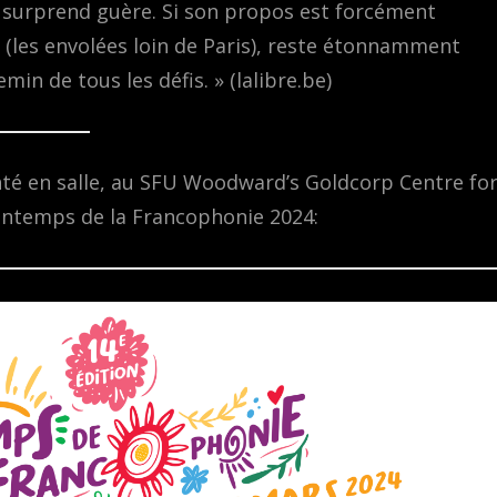
e surprend guère. Si son propos est forcément
s (les envolées loin de Paris), reste étonnamment
in de tous les défis. » (lalibre.be)
nté en salle, au SFU Woodward’s Goldcorp Centre fo
rintemps de la Francophonie 2024: