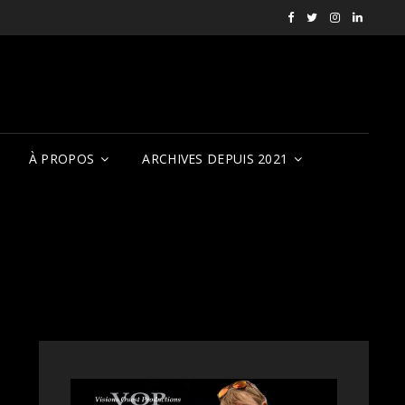
Facebook
X
Instagram
LinkedI
RVCQF
(RVCQF_FilmFest
rendezvousf
VOP
À PROPOS
ARCHIVES DEPUIS 2021