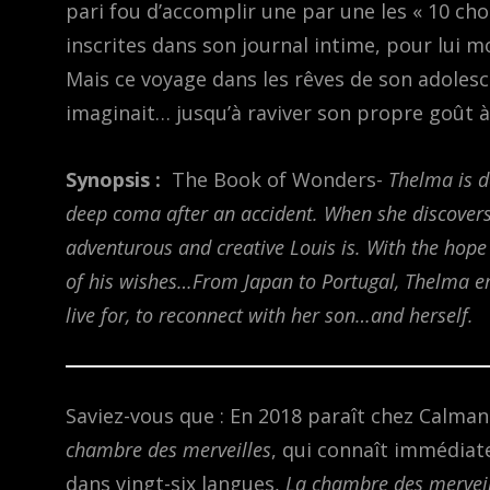
pari fou d’accomplir une par une les « 10 chos
inscrites dans son journal intime, pour lui mo
Mais ce voyage dans les rêves de son adolesc
imaginait… jusqu’à raviver son propre goût à 
Synopsis :
The Book of Wonders-
Thelma is d
deep coma after an accident. When she discovers 
adventurous and creative Louis is. With the hope o
of his wishes…From Japan to Portugal, Thelma e
live for, to reconnect with her son…and herself.
Saviez-vous que : En 2018 paraît chez Calman
chambre des merveilles
, qui connaît immédiat
dans vingt-six langues,
La chambre des merveil