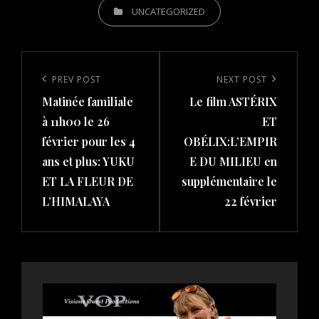
CATEGORIES
UNCATEGORIZED
Post
navigation
Previous
PREV POST
Next
NEXT POST
Matinée familiale
Le film ASTÉRIX
Post
Post
à 11h00 le 26
ET
février pour les 4
OBÉLIX:L’EMPIR
ans et plus: YUKU
E DU MILIEU en
ET LA FLEUR DE
supplémentaire le
L’HIMALAYA
22 février