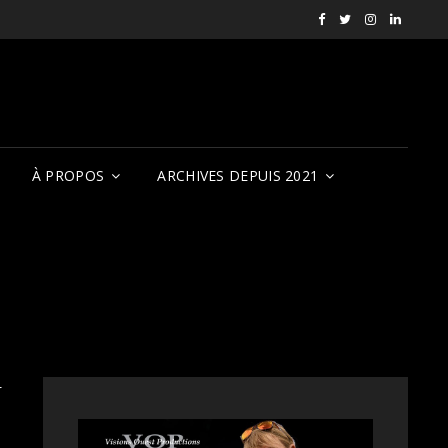
Facebook
X
Instagram
LinkedI
RVCQF
(RVCQF_FilmFest
rendezvousf
VOP
À PROPOS
ARCHIVES DEPUIS 2021
U