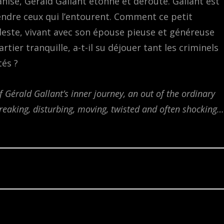
anisé, Gérald Gallant étonne et déroute. Gallant est
vendre ceux qui l’entourent. Comment ce petit
este, vivant avec son épouse pieuse et généreuse
ier tranquille, a-t-il su déjouer tant les criminels
tés ?
f Gérald Gallant’s inner journey, an out of the ordinary
tbreaking, disturbing, moving, twisted and often shocking…