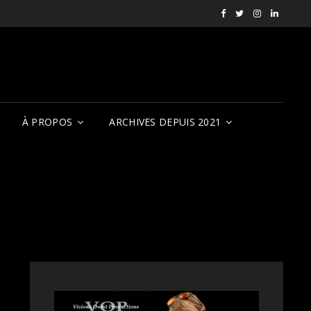
Facebook
X
Instagram
LinkedI
RVCQF
(RVCQF_FilmFest
rendezvousf
VOP
À PROPOS
ARCHIVES DEPUIS 2021