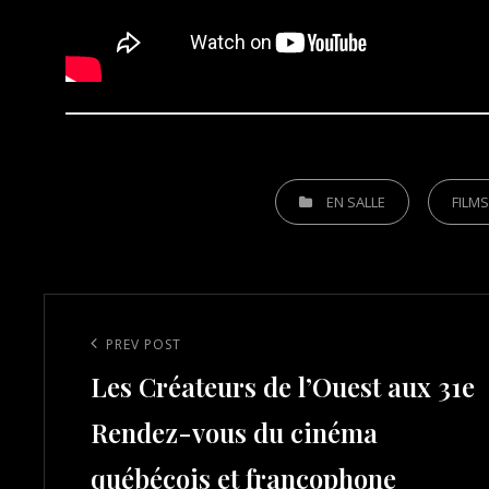
CATEGORIES
EN SALLE
FILM
Post
navigation
Previous
PREV POST
Les Créateurs de l’Ouest aux 31e
Post
Rendez-vous du cinéma
québécois et francophone