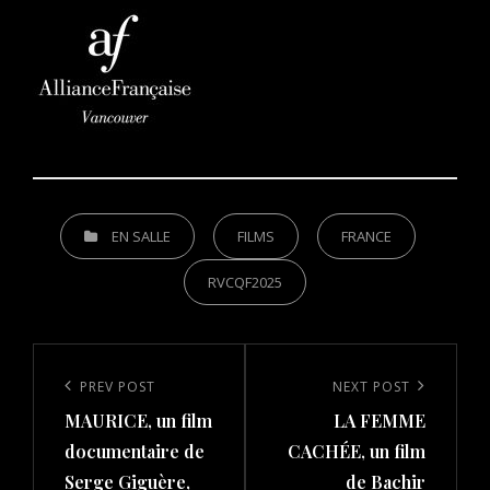
CATEGORIES
EN SALLE
FILMS
FRANCE
RVCQF2025
Post
navigation
Previous
PREV POST
Next
NEXT POST
MAURICE, un film
LA FEMME
Post
Post
documentaire de
CACHÉE, un film
Serge Giguère,
de Bachir