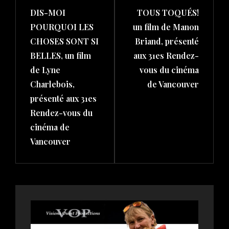
DIS-MOI
TOUS TOQUÉS!
Post
Post
POURQUOI LES
un film de Manon
CHOSES SONT SI
Briand, présenté
BELLES, un film
aux 31es Rendez-
de Lyne
vous du cinéma
Charlebois,
de Vancouver
présenté aux 31es
Rendez-vous du
cinéma de
Vancouver