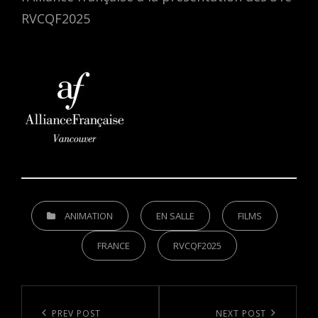
RVCQF2025
CATEGORIES
ANIMATION
EN SALLE
FILMS
FRANCE
RVCQF2025
Post
navigation
Previous
PREV POST
Next
NEXT POST