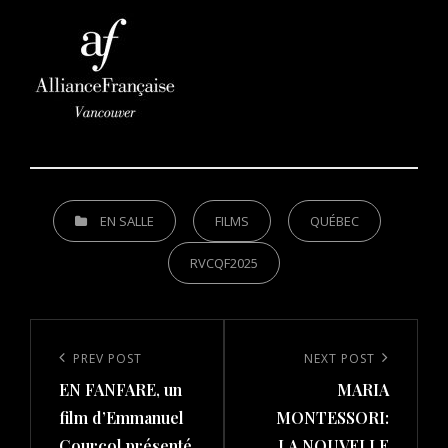
CATEGORIES
EN SALLE
FILMS
QUÉBEC
RVCQF2025
Post
navigation
Previous
PREV POST
Next
NEXT POST
EN FANFARE, un
MARIA
Post
Post
film d’Emmanuel
MONTESSORI:
Courcol présenté
LA NOUVELLE