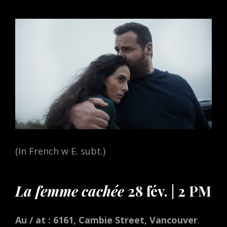
ON
(In French w E. subt.)
La femme cachée
28 fév. | 2 PM
Au / at : 6161, Cambie Street, Vancouver
.