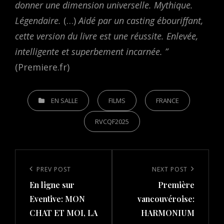
donner une dimension universelle. Mythique.
Légendaire.
(…)
Aidé par un casting ébouriffant,
cette version du livre est une réussite. Enlevée,
intelligente et superbement incarnée. ”
(Premiere.fr)
CATEGORIES
EN SALLE
FILMS
FRANCE
RVCQF2025
Post
navigation
Previous
PREV POST
Next
NEXT POST
En ligne sur
Première
Post
Post
Eventive: MON
vancouvéroise:
CHAT ET MOI, LA
HARMONIUM