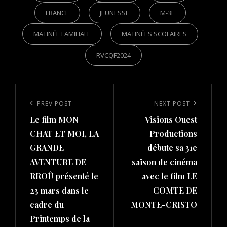
FRANCE
JEUNESSE
M-3E
MATINÉE FAMILIALE
MATINÉES SCOLAIRES
RVCQF2024
Post
navigation
Previous
PREV POST
Next
NEXT POST
Le film MON
Visions Ouest
Post
Post
CHAT ET MOI, LA
Productions
GRANDE
débute sa 31e
AVENTURE DE
saison de cinéma
RROÛ présenté le
avec le film LE
23 mars dans le
COMTE DE
cadre du
MONTE-CRISTO
Printemps de la