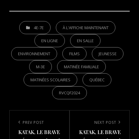
CATEGORIES
4E-7E
À L'AFFICHE MAINTENANT
EN LIGNE
EN SALLE
ENVIRONNEMENT
FILMS
JEUNESSE
M-3E
MATINÉE FAMILIALE
MATINÉES SCOLAIRES
QUÉBEC
RVCQF2024
Post
navigation
Previous
PREV POST
Next
NEXT POST
KATAK, LE BRAVE
KATAK, LE BRAVE
Post
Post