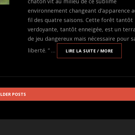
chaton vit au milieu de ce sublime
environnement changeant d’apparence a
fil des quatre saisons. Cette forêt tantôt
verdoyante, tantôt enneigée, est un terr
de jeu dangereux mais nécessaire pour s
liberté. ” …
LE
LIRE LA SUITE / MORE
FILM
MON
CHAT
ET
MOI,
LA
LDER POSTS
GRANDE
AVENTUR
DE
RROÛ
PRÉSENT
LE
23