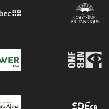
MARS
DANS
LE
CADRE
DU
PRINTEM
DE
LA
FRANCOP
2024