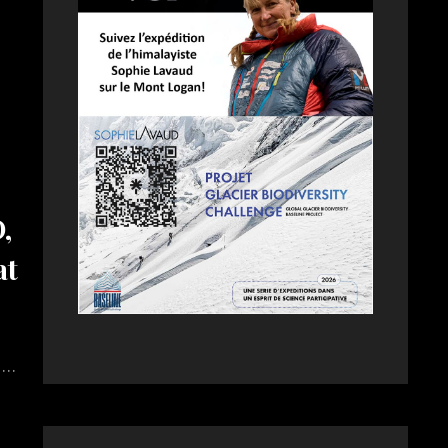
,
at
 …