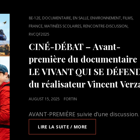
CAT
,
,
,
,
,
8E-12E
DOCUMENTAIRE
EN SALLE
ENVIRONNEMENT
FILMS
LINKS
,
,
,
FRANCE
MATINÉES SCOLAIRES
RENCONTRE-DISCUSSION
RVCQF2025
CINÉ-DÉBAT – Avant-
première du documentaire
LE VIVANT QUI SE DÉFEND
du réalisateur Vincent Verz
POSTED
AUGUST 15, 2025
FORTIN
ON
AVANT-PREMIÈRE suivie d’une discussion.
CINÉ-
LIRE LA SUITE / MORE
DÉBAT
–