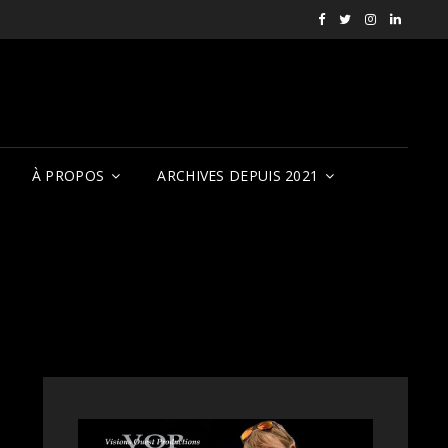
Facebook
X
Instagram
LinkedI
RVCQF
(RVCQF_FilmFest
rendezvousf
VOP
À PROPOS
ARCHIVES DEPUIS 2021