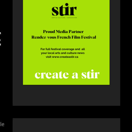
,
E
le