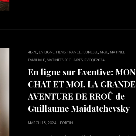
AVANT-
PREMIÈRE
DU
DOCUMENTAIRE
LE
VIVANT
QUI
SE
CAT
,
,
,
,
,
,
4E-7E
EN LIGNE
FILMS
FRANCE
JEUNESSE
M-3E
MATINÉE
DÉFEND,
LINKS
,
,
FAMILIALE
MATINÉES SCOLAIRES
RVCQF2024
DU
En ligne sur Eventive: MON
RÉALISATEUR
VINCENT
CHAT ET MOI, LA GRANDE
VERZAT
AVENTURE DE RROÛ de
Guillaume Maidatchevsky
POSTED
MARCH 15, 2024
FORTIN
ON