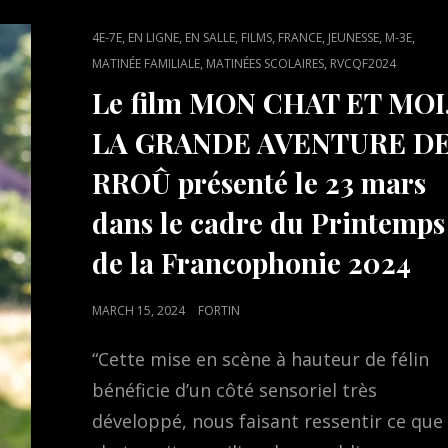
ET
MOI,
CAT
,
,
,
,
,
,
,
4E-7E
EN LIGNE
EN SALLE
FILMS
FRANCE
JEUNESSE
M-3E
LA
LINKS
,
,
MATINÉE FAMILIALE
MATINÉES SCOLAIRES
GRANDE
RVCQF2024
AVENTURE
Le film MON CHAT ET MOI
DE
RROÛ
LA GRANDE AVENTURE D
DE
GUILLAUME
RROÛ présenté le 23 mars
MAIDATCHEVSKY
dans le cadre du Printemps
de la Francophonie 2024
POSTED
MARCH 15, 2024
FORTIN
ON
“Cette mise en scène à hauteur de félin
bénéficie d’un côté sensoriel très
développé, nous faisant ressentir ce que 