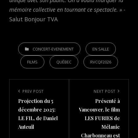
unique avec son public. On a voulu marquer la
mémoire collective en tournant ce spectacle. »
-
Salut Bonjour TVA
CATEGORIES
CONCERT-EVENEMENT
EN SALLE
FILMS
QUÉBEC
RVCQF2026
Post
navigation
Previous
PREV POST
Next
NEXT POST
Projection du 5
Présenté à
Post
Post
décembre 2025:
Vancouver, le film
LE FIL, de Daniel
LES FURIES de
Auteuil
Mélanie
Charbonneau est