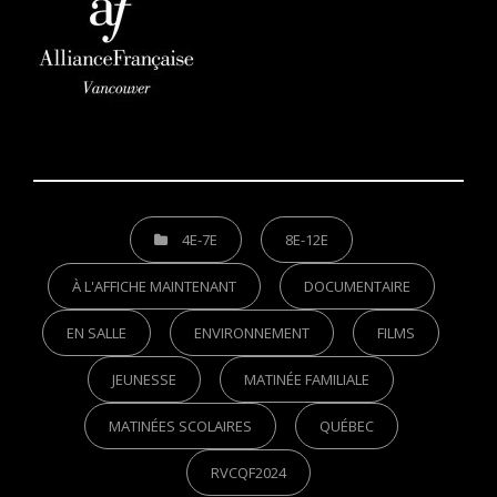
CATEGORIES
4E-7E
8E-12E
À L'AFFICHE MAINTENANT
DOCUMENTAIRE
EN SALLE
ENVIRONNEMENT
FILMS
JEUNESSE
MATINÉE FAMILIALE
MATINÉES SCOLAIRES
QUÉBEC
RVCQF2024