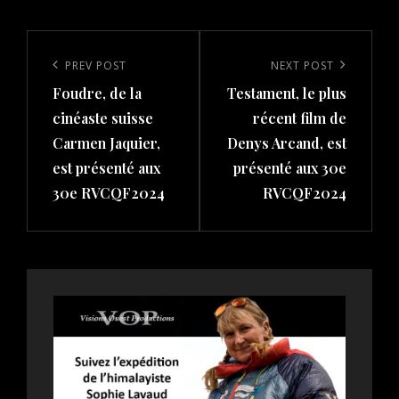
Post
navigation
Previous
PREV POST
Next
NEXT POST
Foudre, de la
Testament, le plus
Post
Post
cinéaste suisse
récent film de
Carmen Jaquier,
Denys Arcand, est
est présenté aux
présenté aux 30e
30e RVCQF2024
RVCQF2024