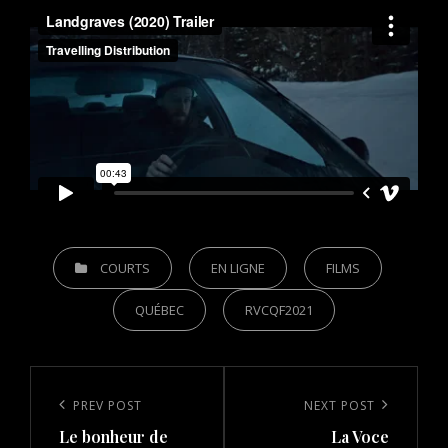
CATEGORIES
COURTS
EN LIGNE
FILMS
QUÉBEC
RVCQF2021
Post
navigation
Previous
PREV POST
Next
NEXT POST
Le bonheur de
La Voce
Post
Post