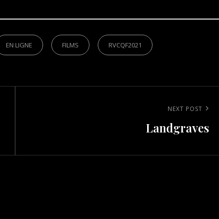
EN LIGNE
FILMS
RVCQF2021
Next
NEXT POST
Landgraves
Post