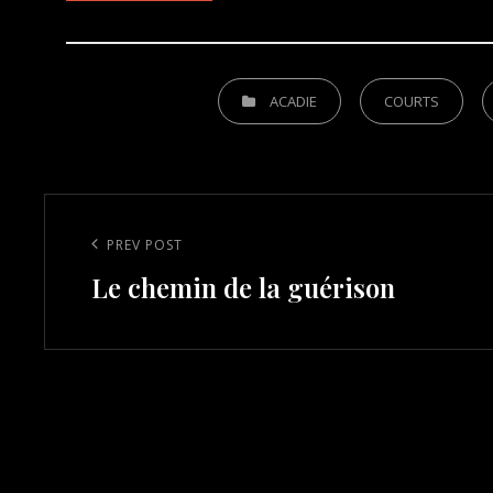
CATEGORIES
ACADIE
COURTS
Post
navigation
Previous
PREV POST
Le chemin de la guérison
Post