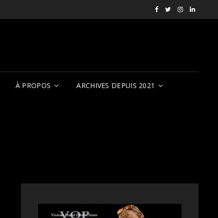
Facebook
X
Instagram
LinkedI
RVCQF
(RVCQF_FilmFest
rendezvousf
VOP
À PROPOS
ARCHIVES DEPUIS 2021