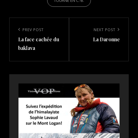
TOURNÉ EN C.-B.
Post
navigation
Previous
PREV POST
Next
NEXT POST
La face cachée du
La Daronne
Post
Post
baklava