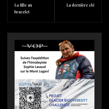
La fille au
La dernière clé
Post
Post
bracelet