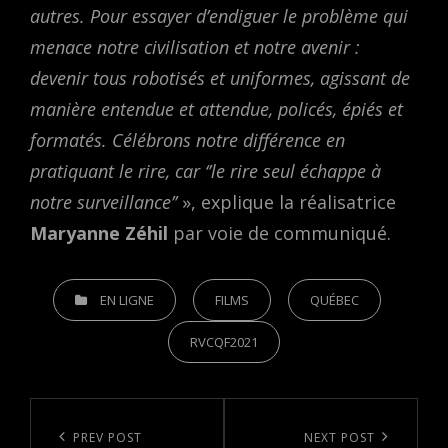
autres. Pour essayer d’endiguer le problème qui
menace notre civilisation et notre avenir :
devenir tous robotisés et uniformes, agissant de
manière entendue et attendue, policés, épiés et
formatés. Célébrons notre différence en
pratiquant le rire, car ‘’le rire seul échappe à
notre surveillance’’
», explique la réalisatrice
Maryanne Zéhil
par voie de communiqué.
CATEGORIES
EN LIGNE
FILMS
QUÉBEC
RVCQF2021
Post
navigation
Previous
PREV POST
Next
NEXT POST