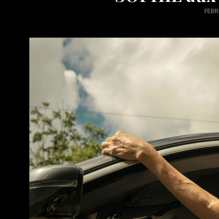
POS
FEBR
ON