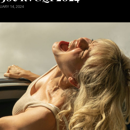
TED
UARY 14, 2024