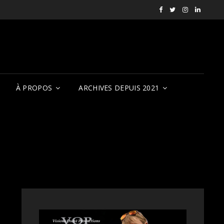
Facebook
X
Instagram
LinkedI
RVCQF
(RVCQF_FilmFest
rendezvousf
VOP
À PROPOS
ARCHIVES DEPUIS 2021