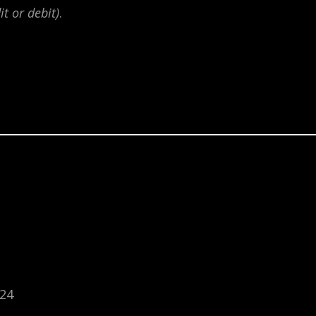
it or debit)
.
024