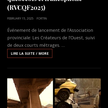
(RVCQF2025)
POSTED
FEBRUARY 15, 2025
FORTIN
ON
Événement de lancement de l’Association
provinciale: Les Créateurs de l’Ouest, suivi
de deux courts métrages. …
LES
LIRE LA SUITE / MORE
CRÉATEURS
DE
L’OUEST
AUX
31E
RENDEZ-
VOUS
DU
CINÉMA
QUÉBÉCOIS