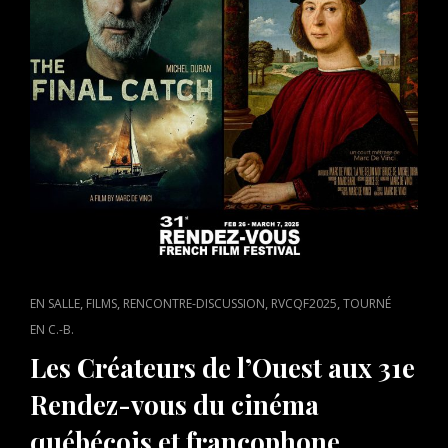
CAT
,
,
,
,
EN SALLE
FILMS
RENCONTRE-DISCUSSION
RVCQF2025
TOURNÉ
LINKS
EN C.-B.
Les Créateurs de l’Ouest aux 31e
Rendez-vous du cinéma
québécois et francophone