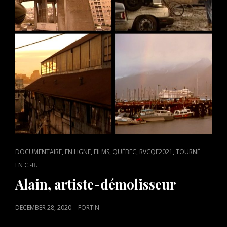
ET
FRANCOPHONE
(RVCQF2025)
CAT
,
,
,
,
,
DOCUMENTAIRE
EN LIGNE
FILMS
QUÉBEC
RVCQF2021
TOURNÉ
LINKS
EN C.-B.
Alain, artiste-démolisseur
POSTED
DECEMBER 28, 2020
FORTIN
ON