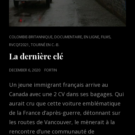
CAT
,
,
,
,
COLOMBIE-BRITANNIQUE
DOCUMENTAIRE
EN LIGNE
FILMS
LINKS
,
RVCQF2021
TOURNÉ EN C.-B.
La dernière clé
POSTED
DECEMBER 6, 2020
FORTIN
ON
Un jeune immigrant français arrive au
Canada avec une 2 CV dans ses bagages. Qui
aurait cru que cette voiture emblématique
de la France d’après-guerre, détonnant sur
les routes de Vancouver, le mènerait à la
rencontre d’une communauté de