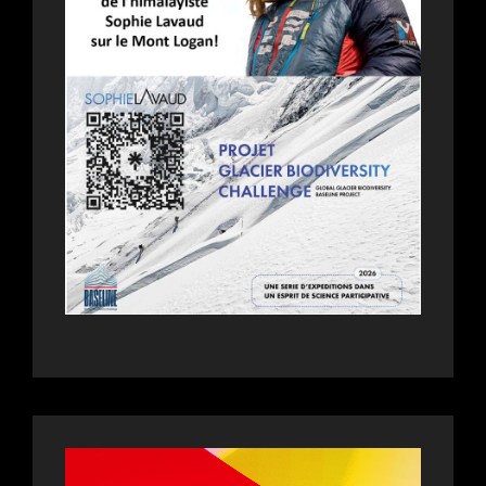
RENCONTRE
AVEC
LE
PUBLIC
LE
7
MARS
AU
SILVERCITY
AVANT
LA
PROJECTION
DE
RU