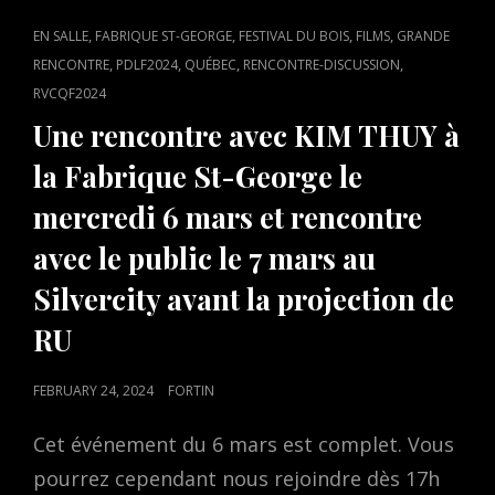
CAT
,
,
,
,
EN SALLE
FABRIQUE ST-GEORGE
FESTIVAL DU BOIS
FILMS
GRANDE
LINKS
,
,
,
,
RENCONTRE
PDLF2024
QUÉBEC
RENCONTRE-DISCUSSION
RVCQF2024
Une rencontre avec KIM THUY à
la Fabrique St-George le
mercredi 6 mars et rencontre
avec le public le 7 mars au
Silvercity avant la projection de
RU
POSTED
FEBRUARY 24, 2024
FORTIN
ON
Cet événement du 6 mars est complet. Vous
pourrez cependant nous rejoindre dès 17h