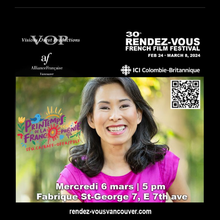
MERVEILLES
PRÉSENTÉ
LE
15
MARS
DANS
LE
CADRE
DU
PRINTEMPS
DE
LA
FRANCOPHONIE
2024