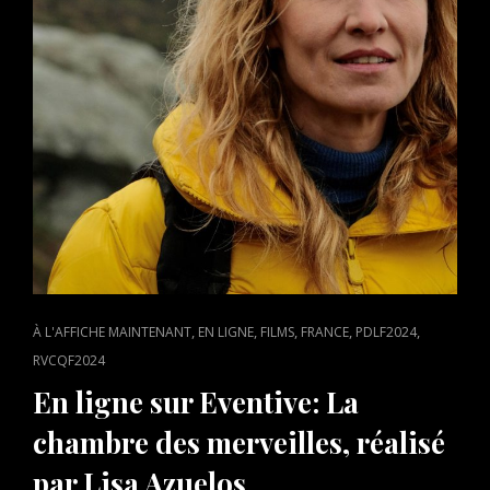
CAT
,
,
,
,
,
À L'AFFICHE MAINTENANT
EN LIGNE
FILMS
FRANCE
PDLF2024
LINKS
RVCQF2024
En ligne sur Eventive: La
chambre des merveilles, réalisé
par Lisa Azuelos