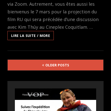
via Zoom. Autrement, vous êtes aussi les
bienvenus le 7 mars pour la projection du
film RU qui sera précédée d’une discussion
avec Kim Thúy au Cineplex Coquitlam. …
UNE
LIRE LA SUITE / MORE
RENCONTRE
AVEC
KIM
THUY
Posts
À
OLDER POSTS
LA
navigation
FABRIQUE
ST-
GEORGE
LE
MERCREDI
6
MARS
ET