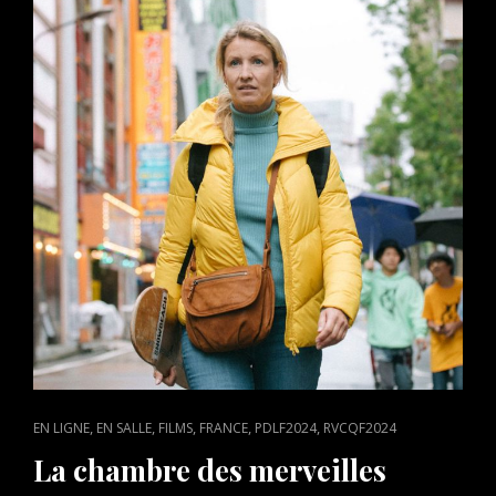
MERVEILLES,
RÉALISÉ
PAR
LISA
AZUELOS
CAT
,
,
,
,
,
EN LIGNE
EN SALLE
FILMS
FRANCE
PDLF2024
RVCQF2024
LINKS
La chambre des merveilles