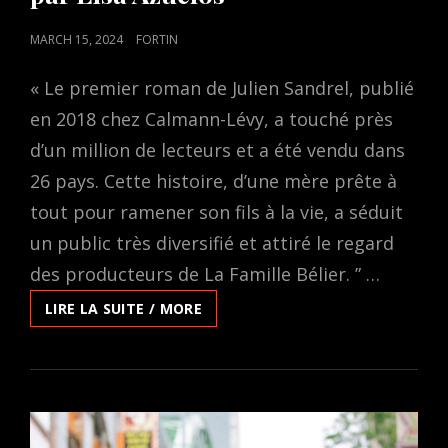
POSTED
MARCH 15, 2024
FORTIN
ON
« Le premier roman de Julien Sandrel, publié
en 2018 chez Calmann-Lévy, a touché près
d’un million de lecteurs et a été vendu dans
26 pays. Cette histoire, d’une mère prête à
tout pour ramener son fils à la vie, a séduit
un public très diversifié et attiré le regard
des producteurs de La Famille Bélier. ” …
EN
LIRE LA SUITE / MORE
LIGNE
SUR
EVENTIVE:
LA
CHAMBRE
DES