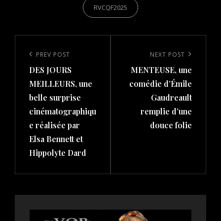
RVCQF2025
Post
navigation
Previous
PREV POST
Next
NEXT POST
DES JOURS
MENTEUSE, une
Post
Post
MEILLEURS, une
comédie d’Émile
belle surprise
Gaudreault
cinématographiqu
remplie d’une
e réalisée par
douce folie
Elsa Bennett et
Hippolyte Dard