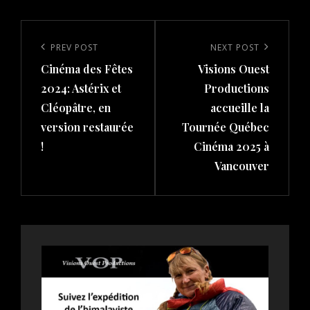
Post
navigation
Previous
PREV POST
Next
NEXT POST
Cinéma des Fêtes
Visions Ouest
Post
Post
2024: Astérix et
Productions
Cléopâtre, en
accueille la
version restaurée
Tournée Québec
!
Cinéma 2025 à
Vancouver