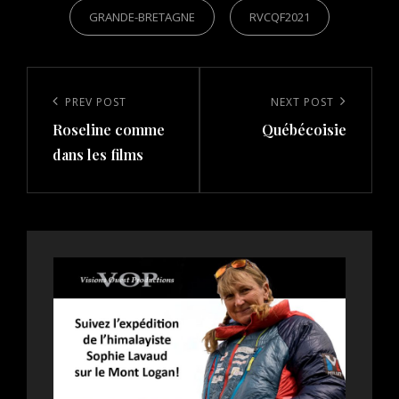
GRANDE-BRETAGNE
RVCQF2021
Post
navigation
Previous
PREV POST
Next
NEXT POST
Roseline comme
Québécoisie
Post
Post
dans les films