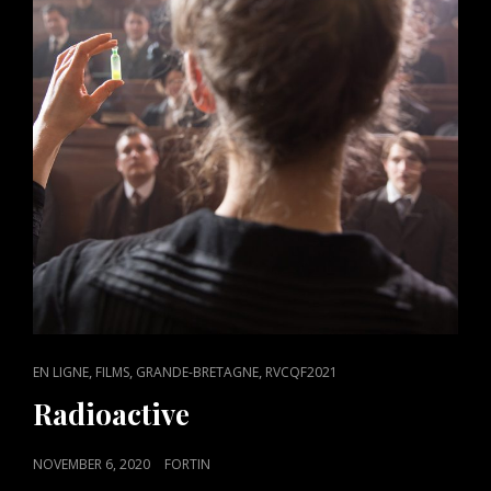
CAT
,
,
,
EN LIGNE
FILMS
GRANDE-BRETAGNE
RVCQF2021
LINKS
Radioactive
POSTED
NOVEMBER 6, 2020
FORTIN
ON