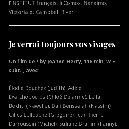
l’INSTITUT français, à Comox, Nanaimo,
Victoria et Campbell River!
Je verrai toujours vos visages
Un film de / by Jeanne Herry, 118 min, w E
subt. , avec
:
Élodie Bouchez (Judith); Adèle
Exarchopoulos (Chloé Delarme); Leïla
Bekhti (Nawelle); Dali Benssalah (Nassim);
Gilles Lellouche (Grégoire); Jean-Pierre
Darroussin (Michel); Suliane Brahim (Fanny);