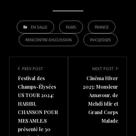
CATEGORIES
EN SALLE
FILMS
FRANCE
RENCONTRE-DISCUSSION
RVCQF2025
Post
navigation
Previous
PREV POST
Next
NEXT POST
Festival des
Cinéma Hiver
Post
Post
Champs-Élysées
2025: Monsieur
US TOUR 2024:
Aznavour, de
HABIBI,
Mehdi Idir et
CHANSON POUR
Grand Corps
MES AMI.E.S
Malade
présenté le 30