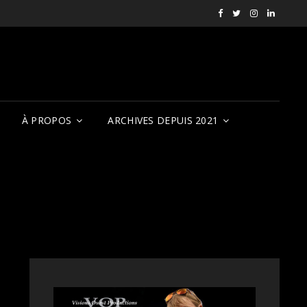
Facebook
X
Instagram
LinkedI
RVCQF
(RVCQF_FilmFest
rendezvousf
VOP
À PROPOS
ARCHIVES DEPUIS 2021