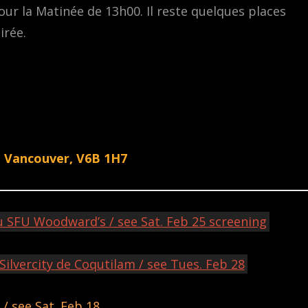
our la Matinée de 13h00. Il reste quelques places
irée.
, Vancouver, V6B 1H7
u SFU Woodward’s / see Sat. Feb 25 screening
Silvercity de Coqutilam / see Tues. Feb 28
/ see Sat. Feb 18