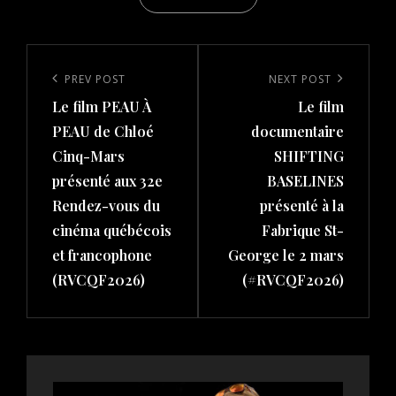
Post
navigation
Previous
PREV POST
Next
NEXT POST
Le film PEAU À
Le film
Post
Post
PEAU de Chloé
documentaire
Cinq-Mars
SHIFTING
présenté aux 32e
BASELINES
Rendez-vous du
présenté à la
cinéma québécois
Fabrique St-
et francophone
George le 2 mars
(RVCQF2026)
(#RVCQF2026)