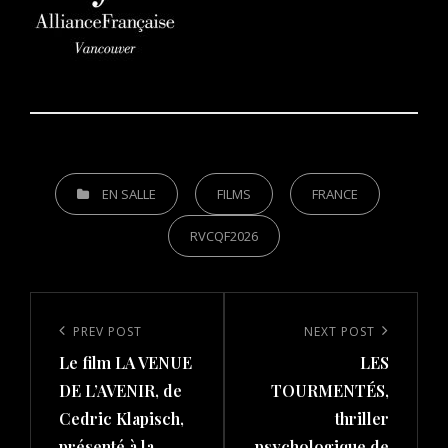
CATEGORIES
EN SALLE
FILMS
FRANCE
RVCQF2026
Post
navigation
Previous
PREV POST
Next
NEXT POST
Le film LA VENUE
LES
Post
Post
DE L’AVENIR, de
TOURMENTÉS,
Cedric Klapisch,
thriller
présenté à la
psychologique de