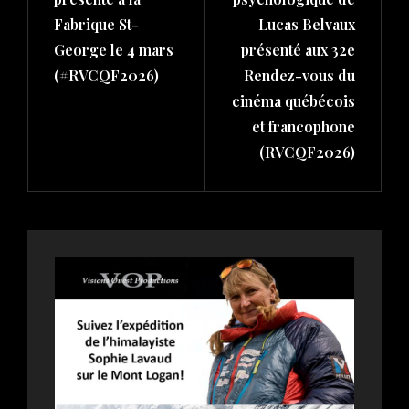
Fabrique St-
Lucas Belvaux
George le 4 mars
présenté aux 32e
(#RVCQF2026)
Rendez-vous du
cinéma québécois
et francophone
(RVCQF2026)