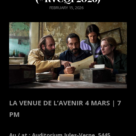
POSTED
FEBRUARY 15, 2026
ON
LA VENUE DE L’AVENIR 4 MARS | 7
PM
Au / at : Auditorium Jules-Verne, 5445