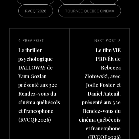
RVCQF2026
TOURNÉE QUÉBEC CINÉMA
Post
navigation
Previous
PREV POST
Next
NEXT POST
Le thriller
Le film VIE
Post
Post
psychologique
PRIVÉE de
DALLOWAY de
Rebecca
Yann Gozlan
Zlotowski, avec
présenté aux 32e
Jodie Foster et
Rendez-vous du
Daniel Auteuil,
cinéma québécois
présenté aux 32e
et francophone
Rendez-vous du
(RVCQF2026)
cinéma québécois
et francophone
(RVCQF2026)