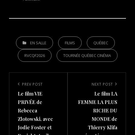
CATEGORIES
EN SALLE
FILMS
QUÉBEC
RVCQF2026
TOURNÉE QUÉBEC CINÉMA
Post
navigation
Previous
PREV POST
Next
NEXT POST
Le film VIE
Le film LA
Post
Post
PRIVÉE de
FEMME LA PLUS
Rebecca
RICHE DU
Zlotowski, avec
MONDE de
Jodie Foster et
Thierry Klifa