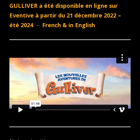
GULLIVER a été disponible en ligne sur
Eventive à partir du 21 décembre 2022 –
été 2024
–
French & in English