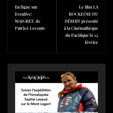
navigation
Previous
Next
En ligne sur
Le film LA
Post
Post
Eventive:
ROCKEUSE DU
MAIGRET, de
DÉSERT présenté
Patrice Leconte
à la Cinémathèque
du Pacifique le 12
février