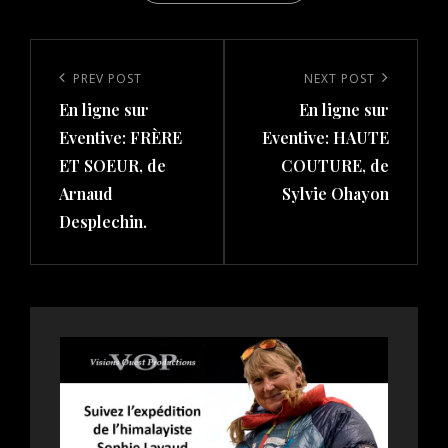
Post
navigation
Previous
PREV POST
Next
NEXT POST
En ligne sur
En ligne sur
Post
Post
Eventive: FRÈRE
Eventive: HAUTE
ET SOEUR, de
COUTURE, de
Arnaud
Sylvie Ohayon
Desplechin.