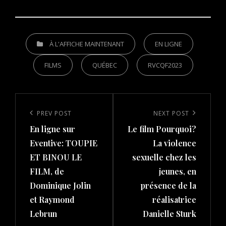
CATEGORIES
À L'AFFICHE MAINTENANT
EN LIGNE
FILMS
QUÉBEC
RVCQF2023
Post
navigation
Previous
PREV POST
Next
NEXT POST
En ligne sur
Le film Pourquoi?
Post
Post
Eventive: TOUPIE
La violence
ET BINOU LE
sexuelle chez les
FILM, de
jeunes, en
Dominique Jolin
présence de la
et Raymond
réalisatrice
Lebrun
Danielle Sturk